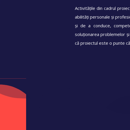
Activitățile din cadrul proie
abilități personale și profe
și de a conduce, competen
soluționarea problemelor ș
că proiectul este o punte c