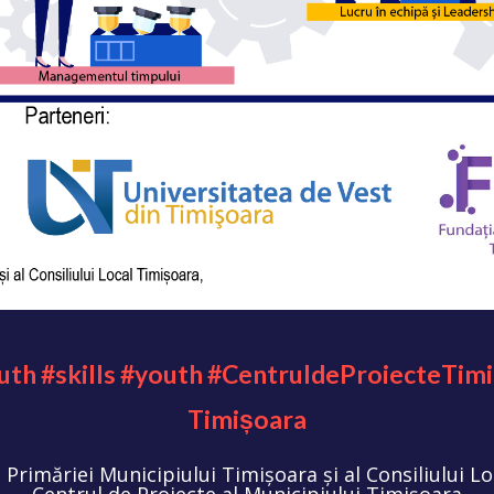
uth #skills #youth #CentruldeProiecteTim
Timișoara
l Primăriei Municipiului Timișoara și al Consiliului L
Centrul de Proiecte al Municipiului Timișoara