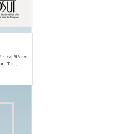
ă și capătă noi
nt Timiș:...