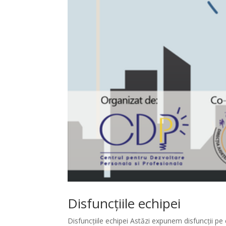
Disfuncțiile echipei
Disfuncțiile echipei Astăzi expunem disfuncții p