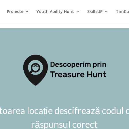
Proiecte
Youth Ability Hunt
SkillsUP
TimCu
oarea locație descifrează codul d
răspunsul corect