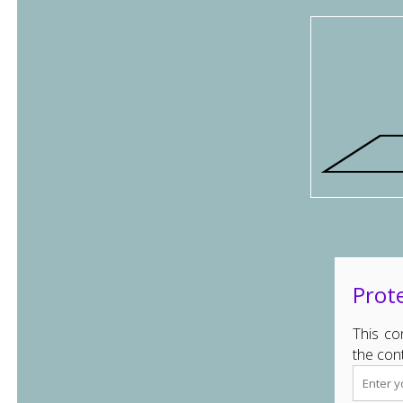
Prot
This co
the con