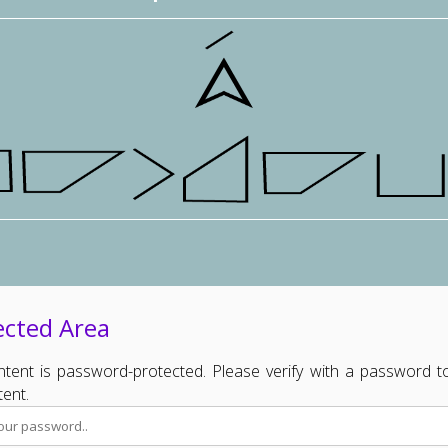
ected Area
ntent is password-protected. Please verify with a password t
tent.