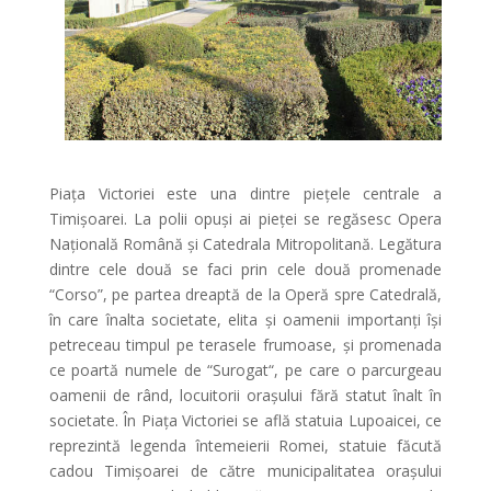
Piața Victoriei este una dintre piețele centrale a
Timișoarei. La polii opuși ai pieței se regăsesc Opera
Națională Română și Catedrala Mitropolitană. Legătura
dintre cele două se faci prin cele două promenade
“Corso”, pe partea dreaptă de la Operă spre Catedrală,
în care înalta societate, elita și oamenii importanți își
petreceau timpul pe terasele frumoase, și promenada
ce poartă numele de “Surogat“, pe care o parcurgeau
oamenii de rând, locuitorii orașului fără statut înalt în
societate. În Piața Victoriei se află statuia Lupoaicei, ce
reprezintă legenda întemeierii Romei, statuie făcută
cadou Timișoarei de către municipalitatea orașului