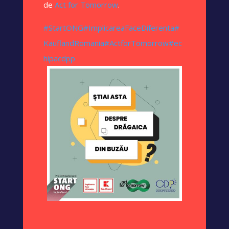
de
Act for Tomorrow
.
#StartONG
#ImplicareaFaceDiferenta
#
KauflandRomania
#ActforTomorrow
#ec
hipacdpp