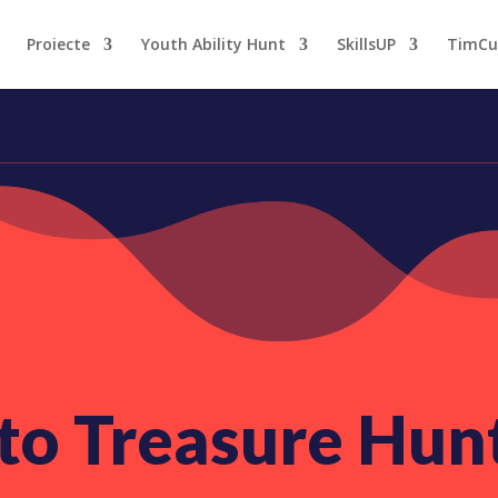
Proiecte
Youth Ability Hunt
SkillsUP
TimCu
to Treasure Hunt