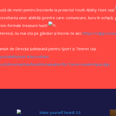
ută de metri pentru înscrierile la proiectul Youth Ability Hunt Iași!
oltarea unor abilități (printre care: comunicare, lucru în echipă, g
 non-formale treasure hunt!
teresul, nu mai sta pe gânduri și înscrie-te aici:
https://cdpp.ro/you
anțat de Direcția Județeană pentru Sport și Tineret Iași
youtabilityhunt
#dezvoltare
ceDiferenta
#KauflandRomania
#ActforTomorrow
#echipacdpp