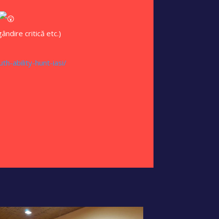
ândire critică etc.)
th-ability-hunt-iasi/