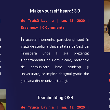
Make yourself heard! 3.0
|
de
Truică Lavinia
|
ian. 13, 2020
|
Erasmus+
| 0 Comments
i
În aceste momente, participanții sunt în
e
vizită de studiu la Universitatea de Vest din
,
Timișoara unde li s-a prezentat
,
Departamentul de Comunicare, metodele
i
de comunicare între studenți și
l
universitate, ce implică designul grafic, dar
și relația dintre universitate și...
Teambuilding OSB
de
Truică Lavinia
|
ian. 12, 2020
|