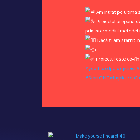
Am intrat pe ultima s
Proiectul propune dezv
prin intermediul metodei
Dacă ți-am stârnit in
Proiectul este co-fin
#youth
#cdpp
#djstiasi
#
#StartONG
#ImplicareaFa