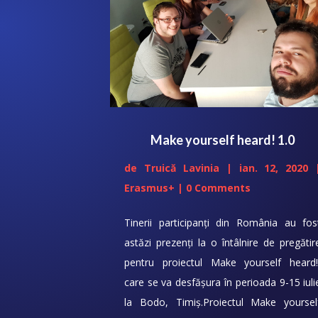
Make yourself heard! 1.0
de
Truică Lavinia
|
ian. 12, 2020
Erasmus+
| 0 Comments
Tinerii participanți din România au fos
astăzi prezenți la o întâlnire de pregătir
pentru proiectul Make yourself heard!
care se va desfășura în perioada 9-15 iuli
la Bodo, Timiș.Proiectul Make yoursel