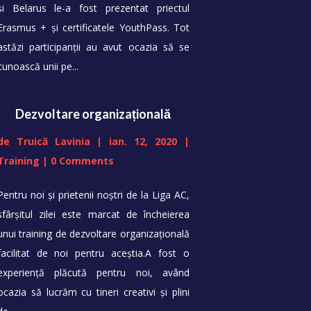
și Belarus le-a fost prezentat priectul
Erasmus + și certificatele YouthPass. Tot
astăzi participanții au avut ocazia să se
cunoască unii pe...
Dezvoltare organizațională
de
Truică Lavinia
|
ian. 12, 2020
|
Training
| 0 Comments
Pentru noi și prietenii noștri de la Liga AC,
sfârșitul zilei este marcat de încheierea
unui training de dezvoltare organizațională
facilitat de noi pentru aceștia.A fost o
experiență plăcută pentru noi, având
ocazia să lucrăm cu tineri creativi și plini