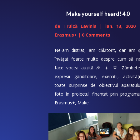
Make yourself heard! 4.0
de
Truică Lavinia
|
ian. 13, 2020
Erasmus+
| 0 Comments
Ne-am distrat, am călătorit, dar am ș
învățat foarte multe despre cum să n
face vocea auzită.🎉 ✈️ 💡 Zâmbete
expresii gânditoare, exerciții, activități
toate surprinse de obiectivul aparatulu
foto în proiectul finanțat prin programu
Erasmus+, Make...