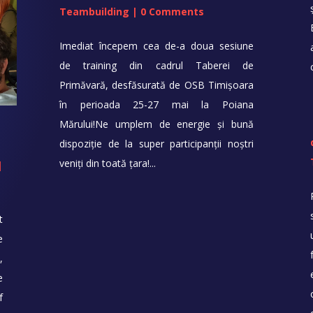
Teambuilding
| 0 Comments
Imediat începem cea de-a doua sesiune
de training din cadrul Taberei de
Primăvară, desfăsurată de OSB Timișoara
în perioada 25-27 mai la Poiana
Mărului!Ne umplem de energie şi bună
dispoziție de la super participanții noștri
veniți din toată țara!...
|
t
e
,
e
f